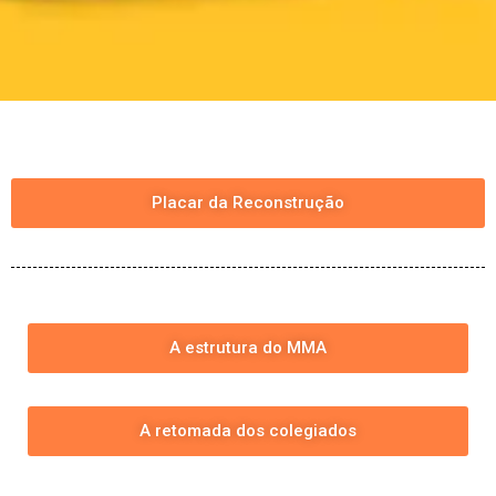
Placar da Reconstrução
A estrutura do MMA
A retomada dos colegiados