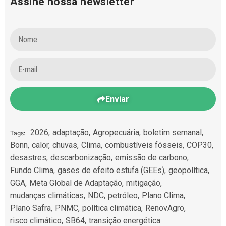
Assine nossa newsletter
Enviar
2026
,
adaptação
,
Agropecuária
,
boletim semanal
,
Tags:
Bonn
,
calor
,
chuvas
,
Clima
,
combustíveis fósseis
,
COP30
,
desastres
,
descarbonização
,
emissão de carbono
,
Fundo Clima
,
gases de efeito estufa (GEEs)
,
geopolítica
,
GGA
,
Meta Global de Adaptação
,
mitigação
,
mudanças climáticas
,
NDC
,
petróleo
,
Plano Clima
,
Plano Safra
,
PNMC
,
política climática
,
RenovAgro
,
risco climático
,
SB64
,
transição energética