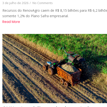
3 de julho de 2026
/
No Comments
Recursos do RenovAgro caem de R$ 8,15 bilhões para R$ 6,2 bilhõ
somente 1,2% do Plano Safra empresarial.
Read More