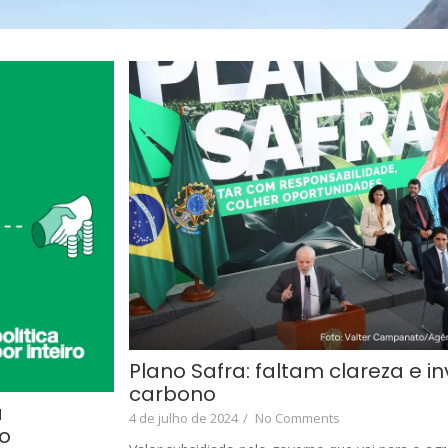
Plano Safra: faltam clareza e 
carbono
a
4 de julho de 2024
/
No Comments
o