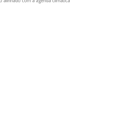
ro alinhado com a agenda climática