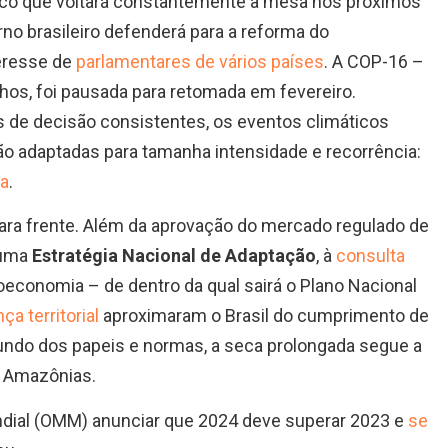
ico que voltará constantemente à mesa nos próximos
 brasileiro defenderá para a reforma do
teresse de
parlamentares de vários países
. A COP-16 –
lhos, foi pausada para retomada em fevereiro.
e decisão consistentes, os eventos climáticos
o adaptadas para tamanha intensidade e recorrência:
ha
.
 para frente. Além da aprovação do mercado regulado de
 uma
Estratégia Nacional de Adaptação
, à
consulta
oeconomia – de dentro da qual sairá o Plano Nacional
ça territorial
aproximaram o Brasil do cumprimento de
undo dos papeis e normas, a seca prolongada segue a
s Amazônias.
dial (OMM) anunciar que 2024 deve superar 2023 e
se