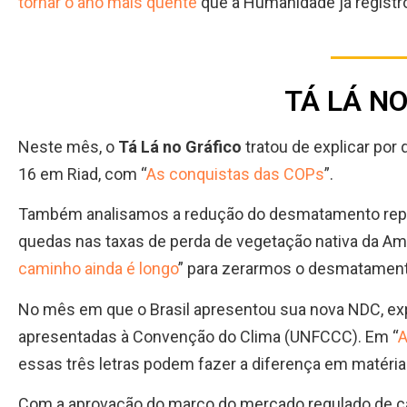
tornar o ano mais quente
que a Humanidade já registr
TÁ LÁ N
Neste mês, o
Tá Lá no Gráfico
tratou de explicar po
16 em Riad, com “
As conquistas das COPs
”.
Também analisamos a redução do desmatamento repo
quedas nas taxas de perda de vegetação nativa da Am
caminho ainda é longo
” para zerarmos o desmatamen
No mês em que o Brasil apresentou sua nova NDC, ex
apresentadas à Convenção do Clima (UNFCCC). Em “
A
essas três letras podem fazer a diferença em matéria
Com a aprovação do marco do mercado regulado de c