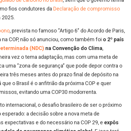
omo fios condutores da
Declaração de compromisso
m 2025.
bono
, prevista no famoso “Artigo 6” do Acordo de Paris,
la na COP, não só anunciou, como também foi
o 2º país
Determinada (NDC)
na Convenção do Clima
,
rimeira vez o tema adaptação, mas com uma meta de
ica uma “zona de segurança” que pode depor contra o
ira três meses antes do prazo final de depósito na
que o Brasil é o anfitrião da próxima COP e quer
omissos, evitando uma COP30 modorrenta.
internacional, o desafio brasileiro de ser o próximo
o esperado: a decisão sobre a nova meta de
as expectativas e do necessário na COP 29, e
expôs