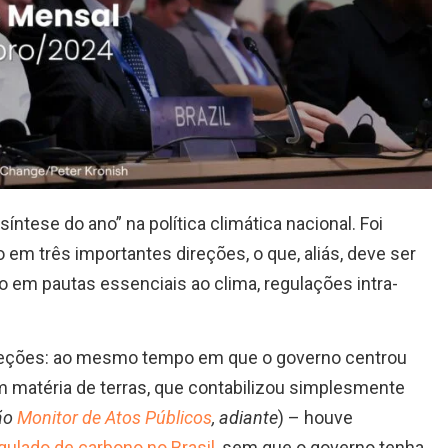
tese do ano” na política climática nacional. Foi
em três importantes direções, o que, aliás, deve ser
o em pautas essenciais ao clima, regulações intra-
reções: ao mesmo tempo em que o governo centrou
 matéria de terras, que contabilizou simplesmente
ão
Monitor de Atos Públicos
, adiante
) – houve
ulado de carbono no Brasil
, sem que o governo tenha