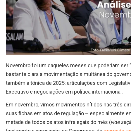
Novembro foi um daqueles meses que poderiam ser ”sín
bastante clara a movimentação simultânea do governo 
também a tônica de 2025: articulações com Legislativ
Executivo e negociações em política internacional.
Em novembro, vimos movimentos nítidos nas três di
suas fichas em atos de regulação – especialmente em
metade de todos os atos infralegais do mês (
vide seç
finalmente a aprovação, no Congresso, do
mercado reg