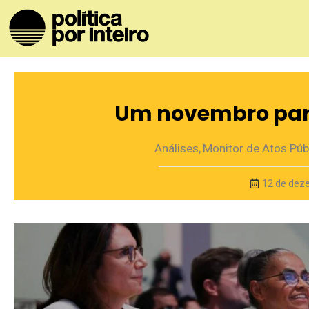
Um novembro para
Análises
,
Monitor de Atos Púb
12 de dez