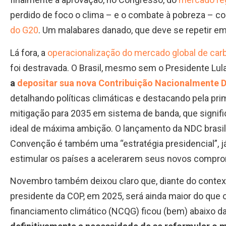
perdido de foco o clima – e o combate à pobreza – c
do G20
. Um malabares danado, que deve se repetir e
Lá fora, a
operacionalização do mercado global de car
foi destravada. O Brasil, mesmo sem o Presidente Lu
a
depositar sua nova Contribuição Nacionalmente 
detalhando políticas climáticas e destacando pela p
mitigação para 2035 em sistema de banda, que signif
ideal de máxima ambição. O lançamento da NDC brasile
Convenção é também uma “estratégia presidencial”, já 
estimular os países a acelerarem seus novos compr
Novembro também deixou claro que, diante do contexto 
presidente da COP, em 2025, será ainda maior do que 
financiamento climático (NCQG) ficou (bem) abaixo d