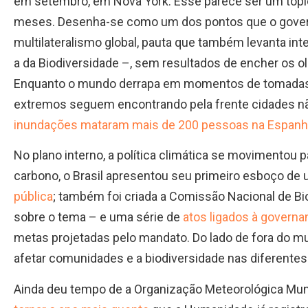
em setembro, em Nova York. Esse parece ser um tóp
meses. Desenha-se como um dos pontos que o governo
multilateralismo global, pauta que também levanta in
a da Biodiversidade –, sem resultados de encher os o
Enquanto o mundo derrapa em momentos de tomadas d
extremos seguem encontrando pela frente cidades nã
inundações mataram mais de 200 pessoas na Espan
No plano interno, a política climática se movimentou
carbono, o Brasil apresentou seu primeiro esboço de
pública
; também foi criada a Comissão Nacional de Bi
sobre o tema – e uma série de
atos ligados à governan
metas projetadas pelo mandato. Do lado de fora do m
afetar comunidades e a biodiversidade nas diferente
Ainda deu tempo de a Organização Meteorológica Mun