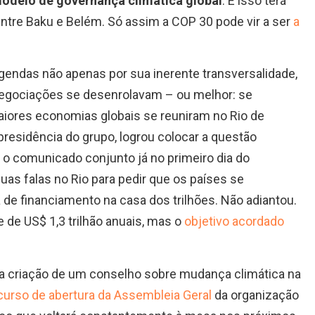
modelo de governança climática global
. E isso terá
entre Baku e Belém. Só assim a COP 30 pode vir a ser
a
agendas não apenas por sua inerente transversalidade,
negociações se desenrolavam – ou melhor: se
aiores economias globais se reuniram no Rio de
a presidência do grupo, logrou colocar a questão
 o comunicado conjunto já no primeiro dia do
suas falas no Rio para pedir que os países se
 financiamento na casa dos trilhões. Não adiantou.
 de US$ 1,3 trilhão anuais, mas o
objetivo acordado
 na criação de um conselho sobre mudança climática na
curso de abertura da Assembleia Geral
da organização