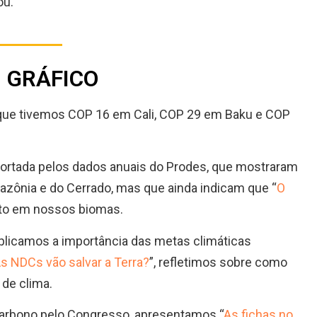
ou.
O GRÁFICO
r que tivemos COP 16 em Cali, COP 29 em Baku e COP
rtada pelos dados anuais do Prodes, que mostraram
azônia e do Cerrado, mas que ainda indicam que “
O
to em nossos biomas.
plicamos a importância das metas climáticas
s NDCs vão salvar a Terra?
”, refletimos sobre como
 de clima.
arbono pelo Congresso, apresentamos “
As fichas no