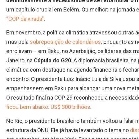
definitivamente a necessidade de se reformular o 
um capítulo crucial em Belém. Ou melhor: na jornada 
“COP da virada”
.
Em novembro, a política climática atravessou outras 
mas pela
sobreposição de calendários
. Enquanto as 
enrolavam – em Baku, no Azerbaijão, os líderes das m
Janeiro, na
Cúpula do G20
. A diplomacia brasileira, n
climática com destaque na agenda financeira e fechar
encontro. O presidente Luiz Inácio Lula da Silva usou 
empenhassem em Baku para alcançar uma nova meta de
O resultado final na COP 29 reconheceu a necessidade
ficou bem abaixo: US$ 300 bilhões
.
No Rio, o presidente brasileiro também voltou a falar
estrutura da ONU. Ele já havia levantado o tema no
dis