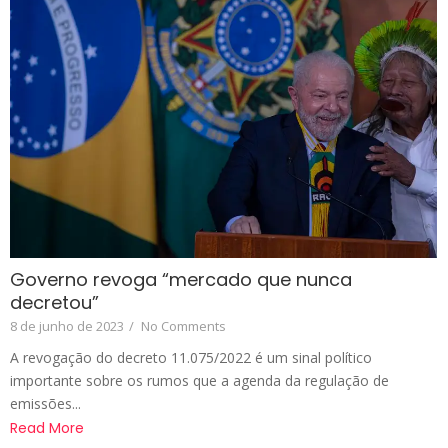
Governo revoga “mercado que nunca
decretou”
8 de junho de 2023
/
No Comments
A revogação do decreto 11.075/2022 é um sinal político
importante sobre os rumos que a agenda da regulação de
emissões...
Read More