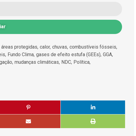
iar
áreas protegidas
,
calor
,
chuvas
,
combustíveis fósseis
,
eis
,
Fundo Clima
,
gases de efeito estufa (GEEs)
,
GGA
,
igação
,
mudanças climáticas
,
NDC
,
Política
,