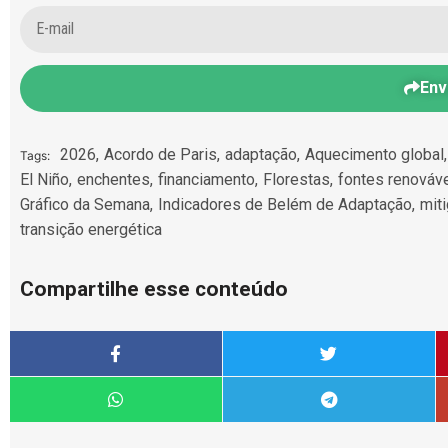
Env
2026
,
Acordo de Paris
,
adaptação
,
Aquecimento global
,
Tags:
El Niño
,
enchentes
,
financiamento
,
Florestas
,
fontes renováv
Gráfico da Semana
,
Indicadores de Belém de Adaptação
,
mit
transição energética
Compartilhe esse conteúdo