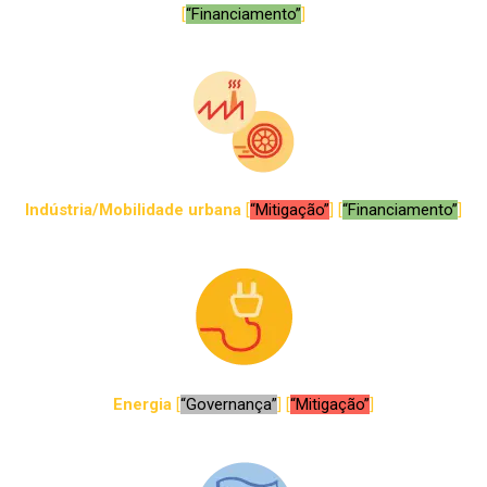
[
“Financiamento”
]
Indústria/Mobilidade urbana
[
“Mitigação”
] [
“Financiamento”
]
Energia
[
“Governança”
] [
“Mitigação”
]