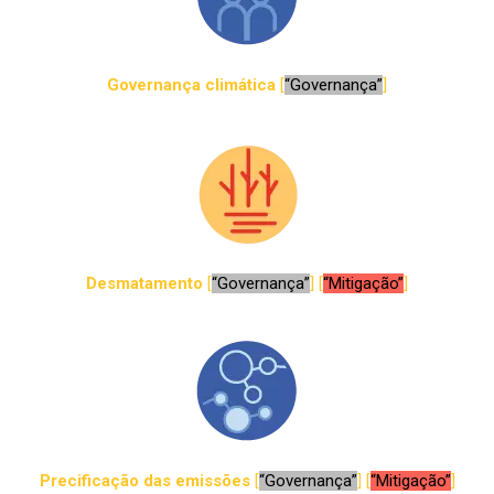
Governança climática
[
“Governança”
]
Desmatamento
[
“Governança”
] [
“Mitigação”
]
Precificação das emissões
[
“Governança”
] [
“Mitigação”
]