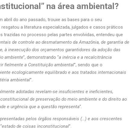
stitucional” na área ambiental?
 abril do ano passado, trouxe as bases para o seu
la resgatou a literatura especializada, julgados e casos práticos
s trazidas no processo pelas partes envolvidas, entendeu que
ientais de controle ao desmatamento da Amazônia, de garantia de
nte, à inexecução dos orçamentos garantidores da adoção das
eio ambiente
”, demonstrando “
a inércia e a recalcitrância
ir fielmente a Constituição ambiental
”, sendo que o
ente ecologicamente equilibrado e aos tratados internacionais
téria ambiental
”.
almente adotadas revelam-se insuficientes e ineficientes,
constitucional de preservação do meio ambiente e do direito ao
ade e urgência que a questão representa
”.
s apresentadas pelos órgãos responsáveis (…) e aos crescentes
“
estado de coisas inconstitucional
”.