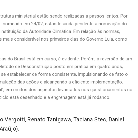
utura ministerial estão sendo realizadas a passos lentos. Por
foi nomeado em 24/02, estando ainda pendente a nomeação do
nstituição da Autoridade Climática. Em relação às normas,
e mais considerável nos primeiros dias do Governo Lula, como
as do Brasil está em curso, é evidente. Porém, a reversão de um
um Método de Desconstrução posto em prática em quatro anos,
sa se estabelecer de forma consistente, impulsionando de fato o
mulação das ações e alcançando a eficiente implementação.
nal”, em muitos dos aspectos levantados nos questionamentos no
 ciclo está desenhado e a engrenagem está já rodando.
 Vergotti, Renato Tanigawa, Taciana Stec, Daniel
Araújo).