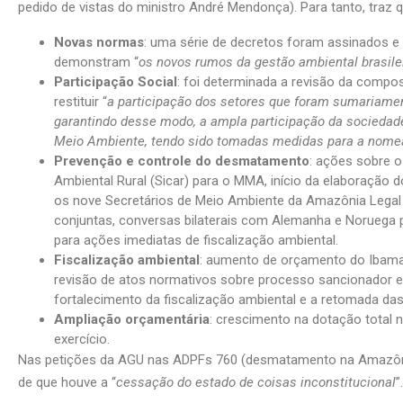
pedido de vistas do ministro André Mendonça). Para tanto, traz q
Novas normas
: uma série de decretos foram assinados e
demonstram “
os novos rumos da gestão ambiental brasile
Participação Social
: foi determinada a revisão da comp
restituir “
a participação dos setores que foram sumariamen
garantindo desse modo, a ampla participação da sociedad
Meio Ambiente, tendo sido tomadas medidas para a nome
Prevenção e controle do desmatamento
: ações sobre o
Ambiental Rural (Sicar) para o MMA, início da elaboração
os nove Secretários de Meio Ambiente da Amazônia Legal 
conjuntas, conversas bilaterais com Alemanha e Noruega 
para ações imediatas de fiscalização ambiental.
Fiscalização ambiental
: aumento de orçamento do Ibama p
revisão de atos normativos sobre processo sancionador e
fortalecimento da fiscalização ambiental e a retomada 
Ampliação orçamentária
: crescimento na dotação total
exercício.
Nas petições da AGU nas ADPFs 760 (desmatamento na Amazônia
de que houve a “
cessação do estado de coisas inconstitucional
”.