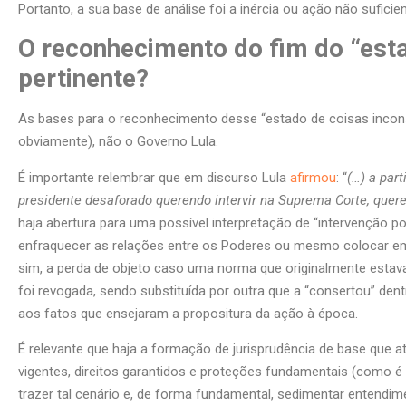
Portanto, a sua base de análise foi a inércia ou ação não sufic
O reconhecimento do fim do “esta
pertinente?
As bases para o reconhecimento desse “estado de coisas inconst
obviamente), não o Governo Lula.
É importante relembrar que em discurso Lula
afirmou
: “
(…) a par
presidente desaforado querendo intervir na Suprema Corte, queren
haja abertura para uma possível interpretação de “intervenção po
enfraquecer as relações entre os Poderes ou mesmo colocar em d
sim, a perda de objeto caso uma norma que originalmente estava
foi revogada, sendo substituída por outra que a “consertou” den
aos fatos que ensejaram a propositura da ação à época.
É relevante que haja a formação de jurisprudência de base que at
vigentes, direitos garantidos e proteções fundamentais (como é
trazer tal cenário e, de forma fundamental, sedimentar entendim