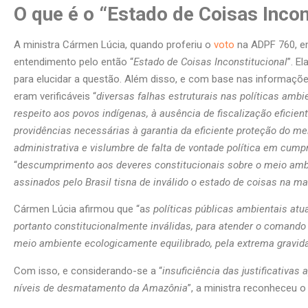
O que é o “Estado de Coisas Incon
A ministra Cármen Lúcia, quando proferiu o
voto
na ADPF 760, em
entendimento pelo então “
Estado de Coisas Inconstitucional
”. E
para elucidar a questão. Além disso, e com base nas informaçõe
eram verificáveis “
diversas falhas estruturais nas políticas amb
respeito aos povos indígenas, à ausência de fiscalização eficie
providências necessárias à garantia da eficiente proteção do m
administrativa e vislumbre de falta de vontade política em cumpr
“d
escumprimento aos deveres constitucionais sobre o meio ambi
assinados pelo Brasil tisna de inválido o estado de coisas na ma
Cármen Lúcia afirmou que “a
s políticas públicas ambientais atu
portanto constitucionalmente inválidas, para atender o comando 
meio ambiente ecologicamente equilibrado, pela extrema gravid
Com isso, e considerando-se a “
insuficiência das justificativa
níveis de desmatamento da Amazônia
”, a ministra reconheceu o 