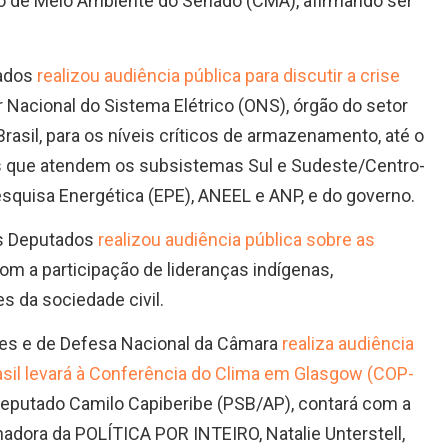
são de Meio Ambiente do Senado (CMA), afirmando ser
tados
realizou audiência pública para discutir a crise
r Nacional do Sistema Elétrico (ONS), órgão do setor
asil, para os níveis críticos de armazenamento, até o
icas que atendem os subsistemas Sul e Sudeste/Centro-
squisa Energética (EPE), ANEEL e ANP, e do governo.
os Deputados
realizou audiência pública sobre as
com a participação de lideranças indígenas,
s da sociedade civil.
es e de Defesa Nacional da Câmara
realiza audiência
rasil levará à Conferência do Clima em Glasgow (COP-
o deputado Camilo Capiberibe (PSB/AP), contará com a
nadora da POLÍTICA POR INTEIRO, Natalie Unterstell,