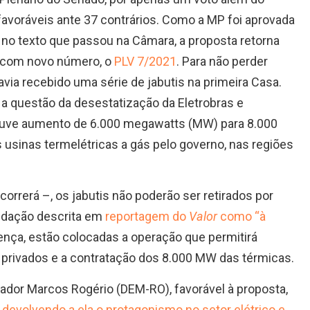
favoráveis ante 37 contrários. Como a MP foi aprovada
no texto que passou na Câmara, a proposta retorna
 com novo número, o
PLV 7/2021
. Para não perder
 havia recebido uma série de jabutis na primeira Casa.
a questão da desestatização da Eletrobras e
houve aumento de 6.000 megawatts (MW) para 8.000
usinas termelétricas a gás pelo governo, nas regiões
orrerá –, os jabutis não poderão ser retirados por
redação descrita em
reportagem do
Valor
como “à
nça, estão colocadas a operação que permitirá
 privados e a contratação dos 8.000 MW das térmicas.
enador Marcos Rogério (DEM-RO), favorável à proposta,
, devolvendo a ela o protagonismo no setor elétrico e