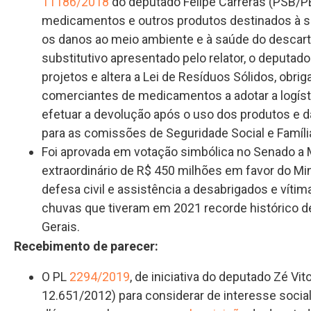
11186/2018
do deputado Felipe Carreras (PSB/PE
medicamentos e outros produtos destinados à sa
os danos ao meio ambiente e à saúde do descart
substitutivo apresentado pelo relator, o deputad
projetos e altera a Lei de Resíduos Sólidos, obri
comerciantes de medicamentos a adotar a logís
efetuar a devolução após o uso dos produtos e
para as comissões de Seguridade Social e Famíli
Foi aprovada em votação simbólica no Senado a M
extraordinário de R$ 450 milhões em favor do Mi
defesa civil e assistência a desabrigados e víti
chuvas que tiveram em 2021 recorde histórico d
Gerais.
Recebimento de parecer:
O PL
2294/2019
, de iniciativa do deputado Zé Vit
12.651/2012) para considerar de interesse socia