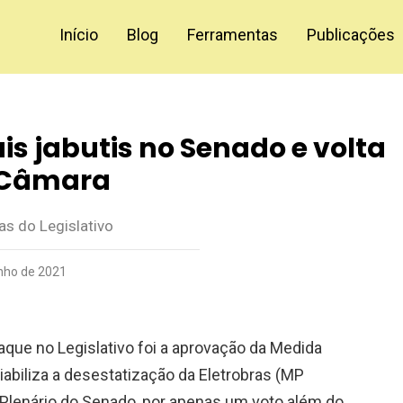
Início
Blog
Ferramentas
Publicações
s jabutis no Senado e volta
 Câmara
vas do Legislativo
unho de 2021
taque no Legislativo foi a aprovação da Medida
iabiliza a desestatização da Eletrobras (MP
Plenário do Senado, por apenas um voto além do