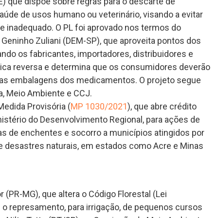
) que dispõe sobre regras para o descarte de
úde de usos humano ou veterinário, visando a evitar
e inadequado. O PL foi aprovado nos termos do
o Geninho Zuliani (DEM-SP), que aproveita pontos dos
gando os fabricantes, importadores, distribuidores e
tica reversa e determina que os consumidores deverão
 das embalagens dos medicamentos. O projeto segue
a, Meio Ambiente e CCJ.
edida Provisória (
MP 1030/2021
), que abre crédito
nistério do Desenvolvimento Regional, para ações de
mas de enchentes e socorro a municípios atingidos por
e desastres naturais, em estados como Acre e Minas
or (PR-MG), que altera o Código Florestal (Lei
l o represamento, para irrigação, de pequenos cursos