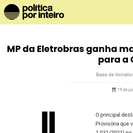
MP da Eletrobras ganha mai
para a
Base de Iniciati
19 de j
O principal des
Provisória que v
1.031/2021) no 