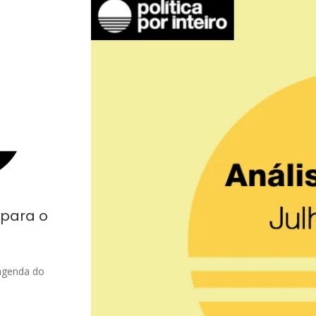
 para o
 agenda do