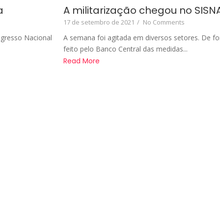
a
A militarização chegou no SIS
17 de setembro de 2021
/
No Comments
ngresso Nacional
A semana foi agitada em diversos setores. De fo
feito pelo Banco Central das medidas...
Read More