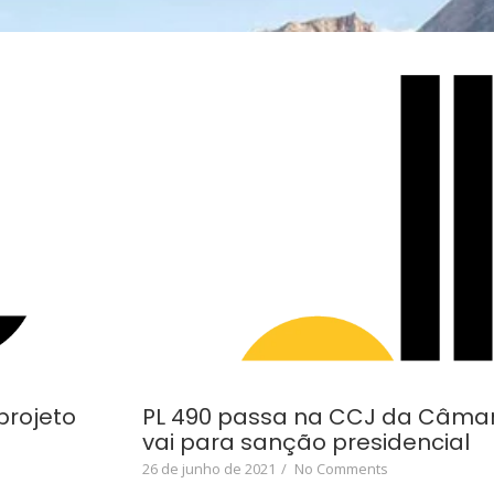
projeto
PL 490 passa na CCJ da Câmar
vai para sanção presidencial
26 de junho de 2021
/
No Comments