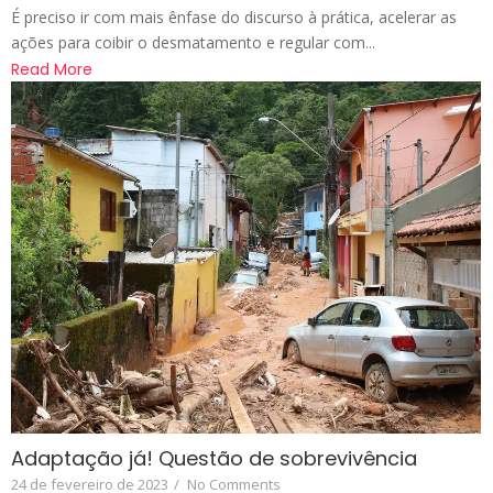
É preciso ir com mais ênfase do discurso à prática, acelerar as
ações para coibir o desmatamento e regular com...
Read More
Adaptação já! Questão de sobrevivência
24 de fevereiro de 2023
/
No Comments