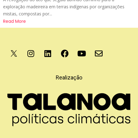
exploração madeireira em terras indígenas por organizações
mistas, compostas por...
Read More
Apoio
Realização