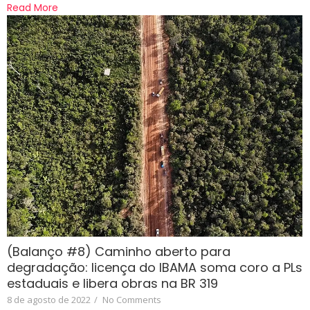
Read More
(Balanço #8) Caminho aberto para
degradação: licença do IBAMA soma coro a PLs
estaduais e libera obras na BR 319
8 de agosto de 2022
/
No Comments