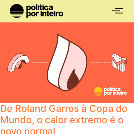
De Roland Garros à Copa do
Mundo, o calor extremo é o
novo normal