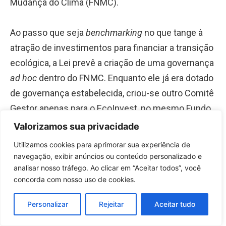
Mudança do Clima (FNMC).
Ao passo que seja
benchmarking
no que tange à
atração de investimentos para financiar a transição
ecológica, a Lei prevê a criação de uma governança
ad hoc
dentro do FNMC. Enquanto ele já era dotado
de governança estabelecida, criou-se outro Comitê
Gestor apenas para o EcoInvest, no mesmo Fundo.
Um será presidido pelo Ministério do Meio
Valorizamos sua privacidade
Ambiente e Mudança do Clima e o outro pelo
Utilizamos cookies para aprimorar sua experiência de
Ministério da Fazenda, simultaneamente, e sem
navegação, exibir anúncios ou conteúdo personalizado e
acordo prévio entre eles.
analisar nosso tráfego. Ao clicar em “Aceitar todos”, você
concorda com nosso uso de cookies.
Esse tropeço de governança pode reduzir a
Personalizar
Rejeitar
Aceitar tudo
eficácia de implementação do programa por afastar