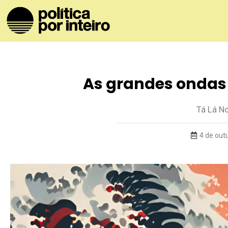
As grandes ondas
Tá Lá N
4 de out