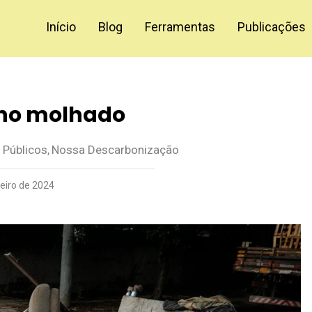
Início
Blog
Ferramentas
Publicações
no molhado
 Públicos
,
Nossa Descarbonização
neiro de 2024