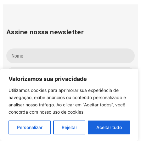
Assine nossa newsletter
Valorizamos sua privacidade
Utilizamos cookies para aprimorar sua experiência de
Enviar
navegação, exibir anúncios ou conteúdo personalizado e
analisar nosso tráfego. Ao clicar em “Aceitar todos”, você
concorda com nosso uso de cookies.
Biodiversidade
,
Câmara dos Deputados
,
Tags:
Congresso Nacional
,
COP15
,
diário oficial
,
Personalizar
Rejeitar
Aceitar tudo
Ministério do Meio Ambiente
,
presidente Lula
,
Terras Indígenas