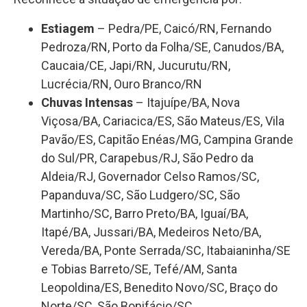
Estiagem
– Pedra/PE, Caicó/RN, Fernando
Pedroza/RN, Porto da Folha/SE, Canudos/BA,
Caucaia/CE, Japi/RN, Jucurutu/RN,
Lucrécia/RN, Ouro Branco/RN
Chuvas Intensas
– Itajuípe/BA, Nova
Viçosa/BA, Cariacica/ES, São Mateus/ES, Vila
Pavão/ES, Capitão Enéas/MG, Campina Grande
do Sul/PR, Carapebus/RJ, São Pedro da
Aldeia/RJ, Governador Celso Ramos/SC,
Papanduva/SC, São Ludgero/SC, São
Martinho/SC, Barro Preto/BA, Iguaí/BA,
Itapé/BA, Jussari/BA, Medeiros Neto/BA,
Vereda/BA, Ponte Serrada/SC, Itabaianinha/SE
e Tobias Barreto/SE, Tefé/AM, Santa
Leopoldina/ES, Benedito Novo/SC, Braço do
Norte/SC, São Bonifácio/SC