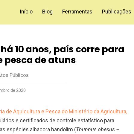
Início
Blog
Ferramentas
Publicações
há 10 anos, país corre para
e pesca de atuns
Atos Públicos
mbro de 2020
ria de Aquicultura e Pesca do Ministério da Agricultura,
ulários e certificados de controle estatístico para
s espécies albacora bandolim (
Thunnus obesus –