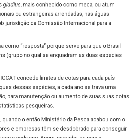
s gladius
, mais conhecido como meca, ou atum
onais ou estrangeiras arrendadas, nas águas
sob jurisdição da Comissão Internacional para a
a como “resposta” porque serve para que o Brasil
ins (grupo no qual se enquadram as duas espécies
 ICCAT concede limites de cotas para cada país
oques dessas espécies, a cada ano se trava uma
são, para manutenção ou aumento de suas suas cotas.
statísticas pesqueiras.
, quando o então Ministério da Pesca acabou com o
dores e empresas têm se desdobrado para conseguir
 jogo a cada ano. Agora, caminha-se para a