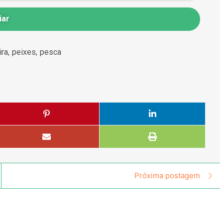
iar
ira
,
peixes
,
pesca
Próxima postagem