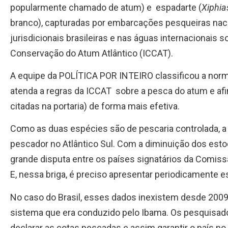
popularmente chamado de atum) e espadarte (
Xiphia
branco), capturadas por embarcações pesqueiras naci
jurisdicionais brasileiras e nas águas internacionais 
Conservação do Atum Atlântico (ICCAT).
A equipe da POLÍTICA POR INTEIRO classificou a norm
atenda a regras da ICCAT sobre a pesca do atum e af
citadas na portaria) de forma mais efetiva.
Como as duas espécies são de pescaria controlada, a
pescador no Atlântico Sul. Com a diminuição dos est
grande disputa entre os países signatários da Comis
E, nessa briga, é preciso apresentar periodicamente e
No caso do Brasil, esses dados inexistem desde 2009
sistema que era conduzido pelo Ibama. Os pesquisa
declarar as cotas pescadas e assim garantir o país no