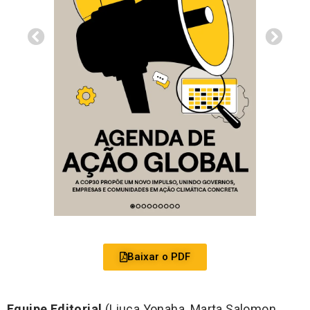
Baixar o PDF
Equipe Editorial
(Liuca Yonaha, Marta Salomon,