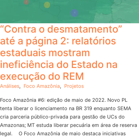
“Contra o desmatamento”
até a página 2: relatórios
estaduais mostram
ineficiência do Estado na
execução do REM
Análises
,
Foco Amazônia
,
Projetos
Foco Amazônia #6: edição de maio de 2022. Novo PL
tenta liberar o licenciamento na BR 319 enquanto SEMA
cria parceria público-privada para gestão de UCs do
Amazonas; MT estuda liberar pecuária em área de reserva
legal. O Foco Amazônia de maio destaca iniciativas