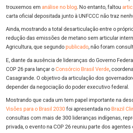
trouxemos em
análise no blog
. No entanto, faltou
arti
carta oficial depositada junto à UNFCCC não traz ne
Ainda, mostrando a total desarticulação entre o própr
redução das emissões de metano sem articular inter
Agricultura, que segundo
publicado
, não foram consul
E, diante da ausência de lideranças do Governo Federa
COP 26 para lançar o
Consórcio Brasil Verde
, coorden
Casagrande. O objetivo da articulação dos governadore
depender da negociação do poder executivo federal.
Mostrando que cada um tem papel importante na desca
Visões para o Brasil 2030
foi apresentada no
Brazil Cl
consultas com mais de 300 lideranças indígenas, repre
privada, o evento na COP 26 reuniu parte dos agentes q