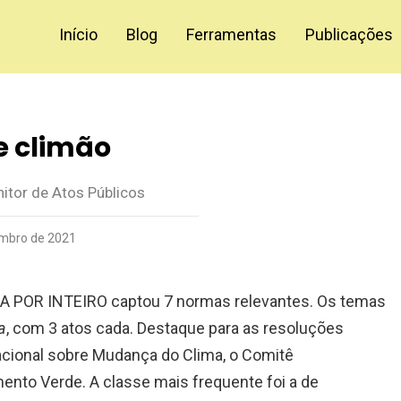
Início
Blog
Ferramentas
Publicações
e climão
itor de Atos Públicos
mbro de 2021
A POR INTEIRO captou 7 normas relevantes. Os temas
a
, com 3 atos cada. Destaque para as resoluções
 Nacional sobre Mudança do Clima, o Comitê
mento Verde. A classe mais frequente foi a de