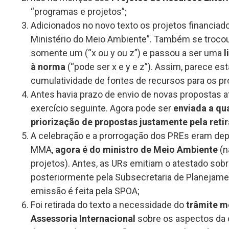
“programas e projetos”;
Adicionados no novo texto os projetos financia
Ministério do Meio Ambiente”. Também se trocou 
somente um (“x ou y ou z”) e passou a ser uma
l
à norma
(“pode ser x e y e z”). Assim, parece es
cumulatividade de fontes de recursos para os pr
Antes havia prazo de envio de novas propostas a
exercício seguinte. Agora pode ser
enviada a qu
priorização de propostas justamente pela reti
A celebração e a prorrogação dos PREs eram dep
MMA,
agora é do ministro de Meio Ambiente
(n
projetos). Antes, as URs emitiam o atestado sobr
posteriormente pela Subsecretaria de Planejame
emissão é feita pela SPOA;
Foi retirada do texto a necessidade do
trâmite m
Assessoria Internacional
sobre os aspectos da