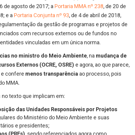
16 de agosto de 2017; a
Portaria MMA nº 238
, de 20 de
8; e a
Portaria Conjunta nº 93
, de 4 de abril de 2018,
regulamentação da
gestão de programas e projetos de
anciados com recursos externos ou de fundos no
 entidades vinculadas
em um única norma.
cias
no
ministro do Meio Ambiente
, na
mudança de
cursos Externos (OCRE, OSRE)
e agora, ao que parece,
e confere
menos transparência
ao processo, pois
e do MMA.
 no texto que implicam em:
sição das
Unidades Responsáveis por Projetos
ulares do Ministério do Meio Ambiente e suas
tários e presidentes;
nos (PREs)
, sendo referenciados agora como