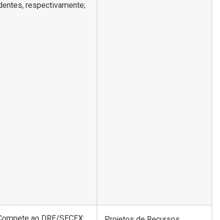
dentes, respectivamente;
º Compete ao DRE/SECEX:
Projetos de Recursos