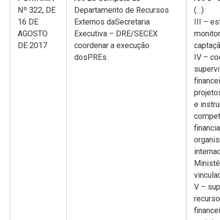
Nº 322, DE
Departamento de Recursos
(…)
16 DE
Externos daSecretaria
III – es
AGOSTO
Executiva – DRE/SECEX
monitor
DE 2017
coordenar a execução
captaçã
dosPREs.
IV – co
supervi
finance
projeto
e inst
compet
financi
organi
interna
Ministé
vincula
V – sup
recurso
finance