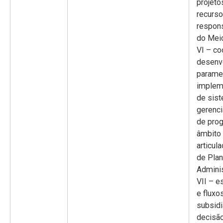
projeto
recurs
respons
do Mei
VI – co
desenv
paramet
implem
de sis
gerenci
de prog
âmbito 
articul
de Pla
Adminis
VII – e
e fluxo
subsidi
decisão