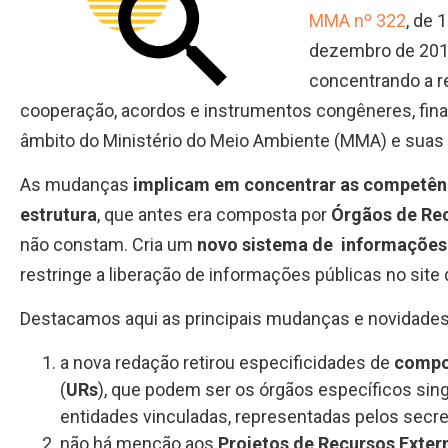
MMA nº 322
, de 
dezembro de 201
concentrando a 
cooperação, acordos e instrumentos congêneres, fin
âmbito do Ministério do Meio Ambiente (MMA) e suas
As mudanças
implicam em
concentrar as competên
estrutura
, que antes era composta por
Órgãos de Re
não constam. Cria um
novo sistema de informações
restringe a liberação de informações públicas no sit
Destacamos aqui as principais mudanças e novidades
a nova redação retirou especificidades de
compo
(
URs
),
que podem ser os órgãos específicos sing
entidades vinculadas, representadas pelos secre
não há menção aos
Projetos de Recursos Exter