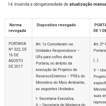
Inserida a obrigatoriedade de
atualização mens
Norma
Dispositivo revogado
PORTA
revogada
DE 1 D
PORTARIA
Art. 1o Consideram-se
Art. 2º
Nº 322, DE
Unidades Responsáveis –
Portari
16 DE
URs para osfins desta
(…)
AGOSTO
Portaria, no âmbito da
DE 2017
execução de Projetos de
V – Un
RecursosExternos – PREs do
Projeto
Ministério do Meio Ambiente,
específ
as seguintes Unidades:
Ministé
suas en
I- Secretaria-Executiva;
represe
II – Secretaria de Mudança do