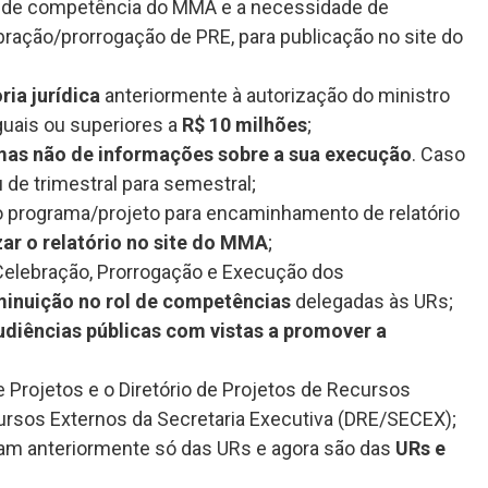
as de competência do MMA e a necessidade de
ração/prorrogação de PRE, para publicação no site do
ria jurídica
anteriormente à autorização do ministro
guais ou superiores a
R$ 10 milhões
;
as não de informações sobre a sua execução
. Caso
de trimestral para semestral;
o programa/projeto para encaminhamento de relatório
zar o relatório no site do MMA
;
 Celebração, Prorrogação e Execução dos
minuição no rol de competências
delegadas às URs;
audiências públicas com vistas a promover a
Projetos e o Diretório de Projetos de Recursos
rsos Externos da Secretaria Executiva (DRE/SECEX);
ram anteriormente só das URs e agora são das
URs e