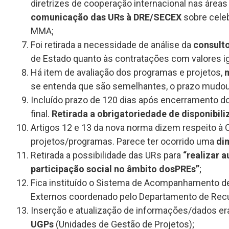
diretrizes de cooperação internacional nas áre
comunicação das URs à DRE/SECEX
sobre celeb
MMA;
Foi retirada a necessidade de análise da
consulto
de Estado quanto às contratações com valores i
Há item de avaliação dos programas e projetos,
m
se entenda que são semelhantes, o prazo mudou 
Incluído prazo de 120 dias após encerramento d
final.
Retirada a obrigatoriedade de disponibili
Artigos 12 e 13 da nova norma dizem respeito à
projetos/programas. Parece ter ocorrido uma
di
Retirada a possibilidade das URs para
“realizar 
participação social no âmbito dosPREs”
;
Fica instituído o Sistema de Acompanhamento de 
Externos coordenado pelo Departamento de Recu
Inserção e atualização de informações/dados e
UGPs
(Unidades de Gestão de Projetos);