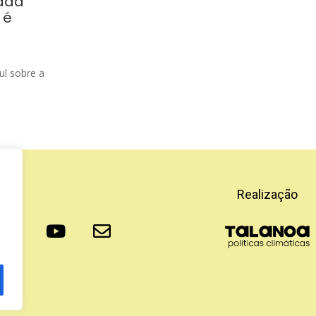
mada
 é
ul sobre a
Realização