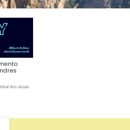
vimento
ondres
lobal dos atuais