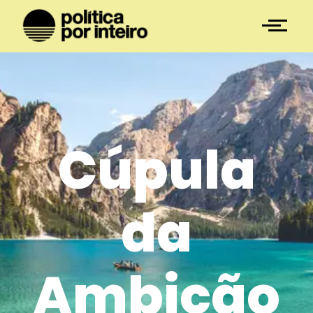
Cúpula
da
Ambição