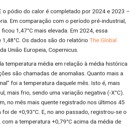
. E o pódio do calor é completado por 2024 e 2023 –
ria. Em comparação com o período pré-industrial,
a ficou 1,47°C mais elevada. Em 2024, essa
de 1,48°C. Os dados são do relatório
The Global
o da União Europeia, Copernicus.
a temperatura média em relação à média histórica
ações são chamadas de anomalias. Quanto mais a
al” foi a temperatura daquele mês. Isto é, mais
, mais frio, sendo uma variação negativa (-X°C).
im, no mês mais quente registrado nos últimos 45
foi de +0,93°C. E, no ano passado, registrou-se o
e, com a temperatura +0,79°C acima da média de