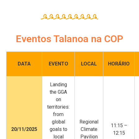
Eventos Talanoa na COP
DATA
EVENTO
LOCAL
HORÁRIO
Landing
the GGA
on
territories:
from
global
Regional
11:15 –
20/11/2025
goals to
Climate
12:15
local
Pavilion