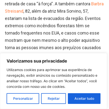
retirada de casa “à força”. A também cantora
Barbra
Streisand
, 82, além da atriz Mira Sorvino, 57,
estariam na lista de evacuados da região. Eventos
extremos como incêndios florestais têm se
tornado frequentes nos EUA, e casos como esse
mostram que nem mesmo o alto poder aquisitivo
torna as pessoas imunes aos prejuízos causados
pela mudança do clima. O
UOL
trouxe detalhes.
Valorizamos sua privacidade
Utilizamos cookies para aprimorar sua experiência de
navegação, exibir anúncios ou conteúdo personalizado e
analisar nosso tráfego. Ao clicar em “Aceitar todos”, você
MONITOR DE DESASTRES
concorda com nosso uso de cookies.
Personalizar
Rejeitar
Aceitar tudo
O Monitor de Desastres captou
3 atos
de