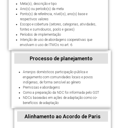
Meta(s), descrição e tipo
Ano(s) ou período(s) da meta
Ponto(s) de referência, nível(is), ano(s) base e
respectivos valores
Escopo e cobertura (setores, categorias, atividades,
fontes e sumidouros, pools e gases)
Períodos de implementação
Intenção de uso de abordagens cooperativas que
envolvam o uso de ITMOs no art. 6
Processo de planejamento
Arranjos domésticos participação pública e
engajamento com comunidades locais e povos
indígenas, de forma sensível ao gênero
Premissas e abordagens
Como a preparação da NDC foi informada pelo GST
NDCs baseadas em ações de adaptação como co-
benefícios de adaptação
Alinhamento ao Acordo de Paris