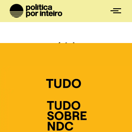
Do que é feita uma
Contribuição
Nacionalmente
Determinada (NDC)?
Análises
,
NDC
,
Nossa Descarbonização
21 de agosto de 2024