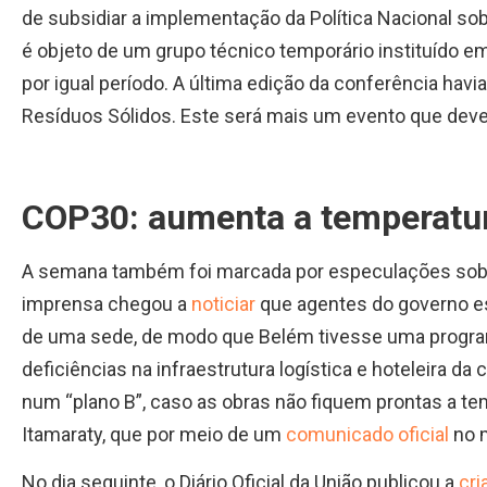
de subsidiar a implementação da Política Nacional so
é objeto de um grupo técnico temporário instituído e
por igual período. A última edição da conferência hav
Resíduos Sólidos. Este será mais um evento que deve
COP30: aumenta a temperatur
A semana também foi marcada por especulações sobre
imprensa chegou a
noticiar
que agentes do governo e
de uma sede, de modo que Belém tivesse uma progra
deficiências na infraestrutura logística e hoteleira da
num “plano B”, caso as obras não fiquem prontas a te
Itamaraty, que por meio de um
comunicado oficial
no m
No dia seguinte, o Diário Oficial da União publicou a
cri