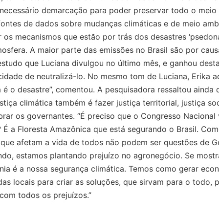
necessário demarcação para poder preservar todo o meio a
 fontes de dados sobre mudanças climáticas e de meio ambi
 os mecanismos que estão por trás dos desastres ‘psedona
osfera. A maior parte das emissões no Brasil são por ca
estudo que Luciana divulgou no último mês, e ganhou desta
dade de neutralizá-lo. No mesmo tom de Luciana, Erika ac
ra é o desastre”, comentou. A pesquisadora ressaltou aind
ça climática também é fazer justiça territorial, justiça soc
obrar os governantes. “É preciso que o Congresso Nacional
 É a Floresta Amazônica que está segurando o Brasil. Com
 que afetam a vida de todos não podem ser questões de Go
ando, estamos plantando prejuízo no agronegócio. Se most
ia é a nossa segurança climática. Temos como gerar eco
as locais para criar as soluções, que sirvam para o todo, 
com todos os prejuízos.”