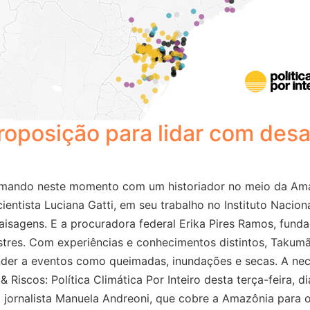
oposição para lidar com desa
ilmando neste momento com um historiador no meio da Ama
entista Luciana Gatti, em seu trabalho no Instituto Nacion
 paisagens. E a procuradora federal Erika Pires Ramos, fu
s. Com experiências e conhecimentos distintos, Takumã, 
nder a eventos como queimadas, inundações e secas. A nece
 Riscos: Política Climática Por Inteiro desta terça-feira, 
a jornalista Manuela Andreoni, que cobre a Amazônia para 