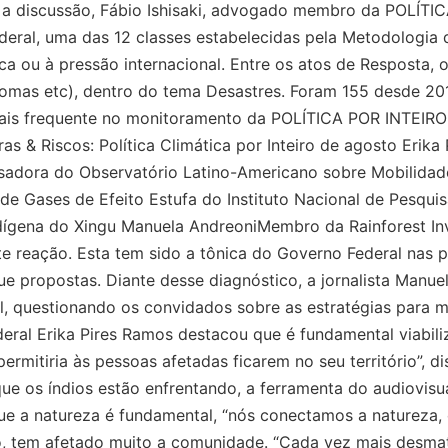
iar a discussão, Fábio Ishisaki, advogado membro da POLÍT
eral, uma das 12 classes estabelecidas pela Metodologia 
ca ou à pressão internacional. Entre os atos de Resposta,
 biomas etc), dentro do tema Desastres. Foram 155 desde 2
mais frequente no monitoramento da POLÍTICA POR INTEIRO
s & Riscos: Política Climática por Inteiro de agosto Erik
sadora do Observatório Latino-Americano sobre Mobilid
e Gases de Efeito Estufa do Instituto Nacional de Pesqui
Indígena do Xingu Manuela AndreoniMembro da Rainforest In
eação. Esta tem sido a tônica do Governo Federal nas pol
 propostas. Diante desse diagnóstico, a jornalista Manuela
, questionando os convidados sobre as estratégias para m
eral Erika Pires Ramos destacou que é fundamental viabil
rmitiria às pessoas afetadas ficarem no seu território”, d
 os índios estão enfrentando, a ferramenta do audiovisual
e a natureza é fundamental, “nós conectamos a natureza, o
io, tem afetado muito a comunidade. “Cada vez mais desma