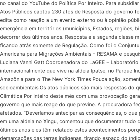
no canal do YouTube do Política Por Inteiro. Para subsid
Atos Públicos captou 230 atos de Resposta do governo fed
edita como reação a um evento externo ou à opinião públi
emergência em territórios (municípios, Estados, regiões,
decorrer dos últimos anos. Resposta é a segunda classe 
ficando atrás somente de Regulação. Como foi o Conjuntura
Americana para Migrações Ambientais – RESAMA e pesqui
Luciana Vanni GattiCoordenadora do LaGEE – Laboratório d
internacionalmente que vive na aldeia Ipatse, no Parque 
Amazônia para o The New York Times Pouca ação, somente r
socioambientais.Os atos públicos são mais respostas do que
Climática Por Inteiro deste mês com uma provocação geral
governo que mais reage do que previne. A procuradora fed
afetados. “Deveríamos antecipar as consequências, o que pe
em uma aldeia no Xingu, comentou que documentar tudo que
últimos anos eles têm relatado estes acontecimentos porqu
demarcações das terras indígenas, tirando espaço do índ