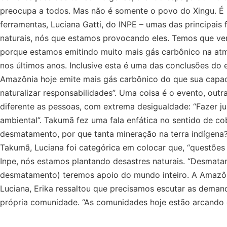
preocupa a todos. Mas não é somente o povo do Xingu. É 
ferramentas, Luciana Gatti, do INPE – umas das principais
naturais, nós que estamos provocando eles. Temos que ver
porque estamos emitindo muito mais gás carbônico na atm
nos últimos anos. Inclusive esta é uma das conclusões do 
Amazônia hoje emite mais gás carbônico do que sua capaci
naturalizar responsabilidades”. Uma coisa é o evento, out
diferente as pessoas, com extrema desigualdade: “Fazer justi
ambiental”. Takumã fez uma fala enfática no sentido de c
desmatamento, por que tanta mineração na terra indígena?
Takumã, Luciana foi categórica em colocar que, “questões
Inpe, nós estamos plantando desastres naturais. “Desmat
desmatamento) teremos apoio do mundo inteiro. A Amazôn
Luciana, Erika ressaltou que precisamos escutar as demand
própria comunidade. “As comunidades hoje estão arcando 