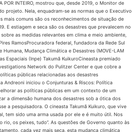
ICA POR INTEIRO, mostrou que, desde 2019, o Monitor de
do projeto. Nela, enquadram-se as normas que o Executivo
 os mais comuns são os reconhecimentos de situação de
019. E estiagem e seca são os desastres que prevalecem no
 sobre as medidas relevantes em clima e meio ambiente,
a Pires RamosProcuradora federal, fundadora da Rede Sul
ade Humana, Mudança Climática e Desastres (MOVE-LAM
sas Espaciais (Inpe) Takumã KuikuroCineasta premiado
vestigations Network do Pulitzer Center e que cobre a
íticas públicas relacionadas aos desastres
 Andreoni iniciou o Conjunturas & Riscos: Política
elhorar as políticas públicas em um contexto de um
izar a dimensão humana dos desastres sob a ótica dos
isse a pesquisadora. O cineasta Takumã Kuikuro, que vive
, tem sido uma arma usada por ele e é muito útil. Nos
 rio, os peixes, tudo”. As questões de Governo quanto às
tamento, cada vez mais seca, esta mudança climática