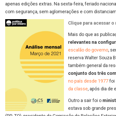
apenas edições extras. Na sexta-feira, feriado nacio
com segurança, sem aglomerações e com distanciame
Clique para acessar o 
Mais do que as publica
relevantes na configu
escalão do governo
, s
reserva Walter Souza B
também general da rese
conjunto dos três co
no país desde 1977
foi
da classe
, após dia de
Outro a sair foi o
minist
estava sob grande pres
(PP-TO), presidente da Comissão de Relações Exteri