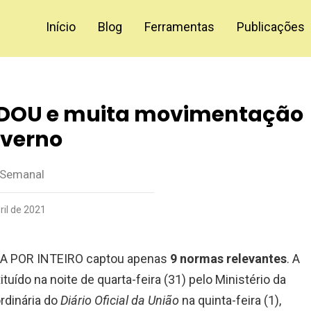
Início
Blog
Ferramentas
Publicações
 DOU e muita movimentação
overno
 Semanal
ril de 2021
A POR INTEIRO captou apenas
9 normas relevantes
. A
tuído na noite de quarta-feira (31) pelo Ministério da
rdinária do
Diário Oficial da União
na quinta-feira (1),