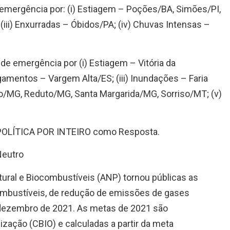
 emergência por: (i) Estiagem – Poções/BA, Simões/PI,
iii) Enxurradas – Óbidos/PA; (iv) Chuvas Intensas –
 de emergência por (i) Estiagem – Vitória da
gamentos – Vargem Alta/ES; (iii) Inundações – Faria
o/MG, Reduto/MG, Santa Margarida/MG, Sorriso/MT; (v)
a POLÍTICA POR INTEIRO como Resposta.
eutro
tural e Biocombustíveis (ANP) tornou públicas as
combustíveis, de redução de emissões de gases
e dezembro de 2021. As metas de 2021 são
zação (CBIO) e calculadas a partir da meta