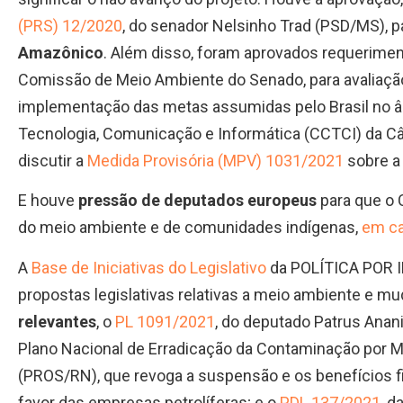
(PRS) 12/2020
, do senador Nelsinho Trad (PSD/MS), pa
Amazônico
. Além disso, foram aprovados requerimen
Comissão de Meio Ambiente do Senado, para avaliaçã
implementação das metas assumidas pelo Brasil no âm
Tecnologia, Comunicação e Informática (CCTCI) da Câm
discutir a
Medida Provisória (MPV) 1031/2021
sobre 
E houve
pressão de
deputados europeus
para que o 
do meio ambiente e de comunidades indígenas,
em ca
A
Base de Iniciativas do Legislativo
da POLÍTICA POR I
propostas legislativas relativas a meio ambiente e m
relevantes
, o
PL 1091/2021
, do deputado Patrus Anan
Plano Nacional de Erradicação da Contaminação por M
(PROS/RN), que revoga a suspensão e os benefícios f
favor das empresas petrolíferas; e o
PDL 137/2021
, d