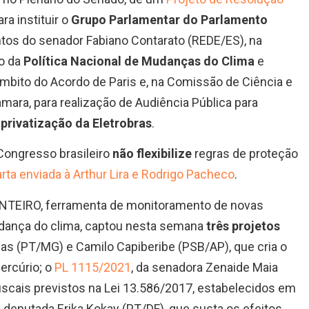
ra instituir o
Grupo Parlamentar do Parlamento
tos do senador Fabiano Contarato (REDE/ES), na
o da
Política Nacional de Mudanças do Clima
e
bito do Acordo de Paris e, na Comissão de Ciência e
ara, para realização de Audiência Pública para
a
privatização da Eletrobras
.
Congresso brasileiro
não flexibilize
regras de proteção
rta enviada à Arthur Lira e Rodrigo Pacheco
.
NTEIRO, ferramenta de monitoramento de novas
udança do clima, captou nesta semana
três projetos
ias (PT/MG) e Camilo Capiberibe (PSB/AP), que cria o
ercúrio; o
PL 1115/2021
, da senadora Zenaide Maia
iscais previstos na Lei 13.586/2017, estabelecidos em
a deputada Erika Kokay (PT/DF), que susta os efeitos