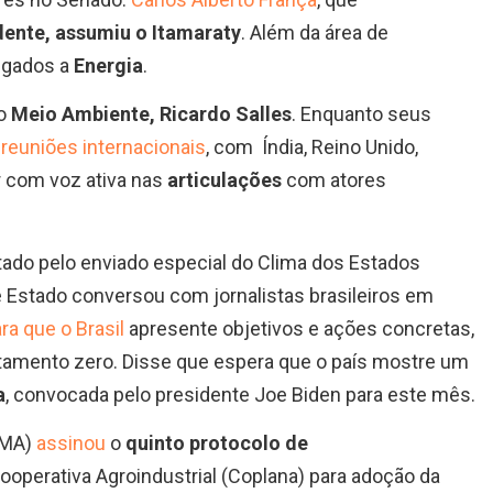
dente, assumiu o Itamaraty
. Além da área de
ligados a
Energia
.
do
Meio Ambiente, Ricardo Salles
. Enquanto seus
reuniões internacionais
, com Índia, Reino Unido,
r com voz ativa nas
articulações
com atores
ado pelo enviado especial do Clima dos Estados
 Estado conversou com jornalistas brasileiros em
a que o Brasil
apresente objetivos e ações concretas,
tamento zero. Disse que espera que o país mostre um
a
, convocada pelo presidente Joe Biden para este mês.
MMA)
assinou
o
quinto protocolo de
Cooperativa Agroindustrial (Coplana) para adoção da