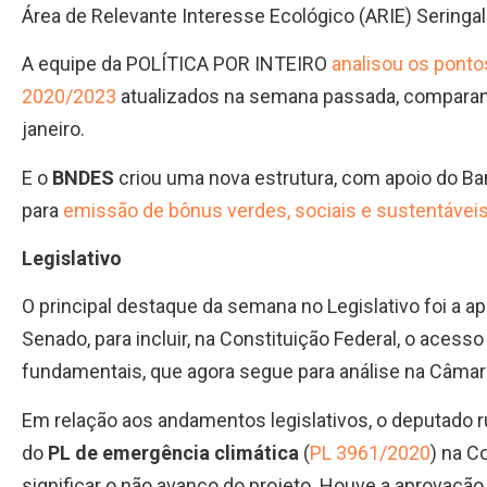
Área de Relevante Interesse Ecológico (ARIE) Seringa
A equipe da POLÍTICA POR INTEIRO
analisou os pont
2020/2023
atualizados na semana passada, comparan
janeiro.
E o
BNDES
criou uma nova estrutura, com apoio do B
para
emissão de bônus verdes, sociais e sustentávei
Legislativo
O principal destaque da semana no Legislativo foi a 
Senado, para incluir, na Constituição Federal, o acesso
fundamentais, que agora segue para análise na Câma
Em relação aos andamentos legislativos, o deputado ru
do
PL de emergência climática
(
PL 3961/2020
) na C
significar o não avanço do projeto. Houve a aprovação