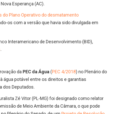
l Nova Esperança (AC).
os do Plano Operativo do desmatamento
do-os com a versão que havia sido divulgada em
anco Interamericano de Desenvolvimento (BID),
s
.
aprovação da
PEC da Água
(
PEC 4/2018
) no Plenário do
 à água potável entre os direitos e garantias
ra dos Deputados.
ralista Zé Vitor (PL-MG) foi designado como relator
omissão de Meio Ambiente da Câmara, o que pode
, no Plenário do Senado, de um
Projeto de Resolução