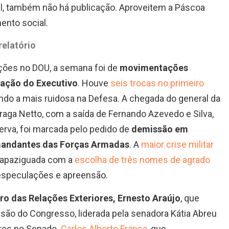
nal, também não há publicação. Aproveitem a Páscoa
nto social.
relatório
ções no DOU, a semana foi de
movimentações
ração do Executivo
. Houve
seis trocas no primeiro
endo a mais ruidosa na Defesa. A chegada do general da
raga Netto, com a saída de Fernando Azevedo e Silva,
rva, foi marcada pelo pedido de
demissão em
mandantes das Forças Armadas
. A
maior crise militar
 apaziguada com a
escolha de três nomes de agrado
 especulações e apreensão.
ro das Relações Exteriores, Ernesto Araújo
, que
são do Congresso, liderada pela senadora Kátia Abreu
ores no Senado.
Carlos Alberto França
, que