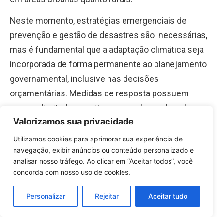
Neste momento, estratégias emergenciais de
prevenção e gestão de desastres são necessárias,
mas é fundamental que a adaptação climática seja
incorporada de forma permanente ao planejamento
governamental, inclusive nas decisões
orçamentárias. Medidas de resposta possuem
alcance limitado e, muitas vezes, dependem de
Valorizamos sua privacidade
recursos extraordinários, não se sustentando a
longo prazo.
Utilizamos cookies para aprimorar sua experiência de
navegação, exibir anúncios ou conteúdo personalizado e
O fortalecimento das capacidades institucionais e
analisar nosso tráfego. Ao clicar em “Aceitar todos”, você
a coordenação entre diferentes níveis de governo
concorda com nosso uso de cookies.
com participação social são elementos centrais
Personalizar
Rejeitar
Aceitar tudo
nas políticas públicas. Programas e alertas como
os anunciados por Santa Catarina e Rio Grande do