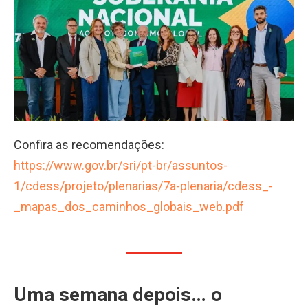
Confira as recomendações:
https://www.gov.br/sri/pt-br/assuntos-
1/cdess/projeto/plenarias/7a-plenaria/cdess_-
_mapas_dos_caminhos_globais_web.pdf
Uma semana depois… o